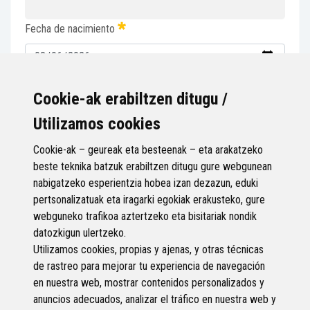
Fecha de nacimiento
He leído y acepto el
aviso legal
y la
política de privacidad
.
Cookie-ak erabiltzen ditugu /
Utilizamos cookies
Votación
Cookie-ak – geureak eta besteenak – eta arakatzeko
beste teknika batzuk erabiltzen ditugu gure webgunean
nabigatzeko esperientzia hobea izan dezazun, eduki
pertsonalizatuak eta iragarki egokiak erakusteko, gure
webguneko trafikoa aztertzeko eta bisitariak nondik
datozkigun ulertzeko.
Utilizamos cookies, propias y ajenas, y otras técnicas
de rastreo para mejorar tu experiencia de navegación
en nuestra web, mostrar contenidos personalizados y
anuncios adecuados, analizar el tráfico en nuestra web y