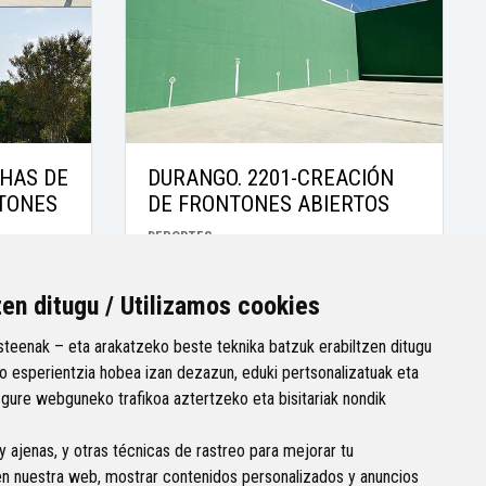
CHAS DE
DURANGO. 2201-CREACIÓN
TONES
DE FRONTONES ABIERTOS
DEPORTES
nstrucción
Propuesta técnica: Para la construcción
zen ditugu / Utilizamos cookies
cisan de
de un frontón pequeño se precisan de
tura
300 m2. La pared, solera y pintura
teenak – eta arakatzeko beste teknika batzuk erabiltzen ditugu
costarían aproximadamente...
 esperientzia hobea izan dezazun, eduki pertsonalizatuak eta
 gure webguneko trafikoa aztertzeko eta bisitariak nondik
200.000€
Importe:
y ajenas, y otras técnicas de rastreo para mejorar tu
en nuestra web, mostrar contenidos personalizados y anuncios