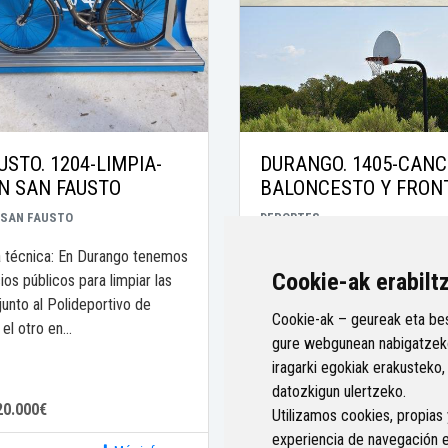
USTO. 1204-LIMPIA-
DURANGO. 1405-CAN
EN SAN FAUSTO
BALONCESTO Y FRON
SAN FAUSTO
DEPORTES
 técnica: En Durango tenemos
Propuesta técnica: Para la co
Cookie-ak erabilt
os públicos para limpiar las
de un frontón pequeño se pre
 junto al Polideportivo de
300 m2. La pared, solera y pin
Cookie-ak – geureak eta bes
el otro en...
costarían aproximadamente...
gure webgunean nabigatzeko
iragarki egokiak erakusteko,
datozkigun ulertzeko.
20.000€
200.000€
Importe:
Utilizamos cookies, propias 
experiencia de navegación 