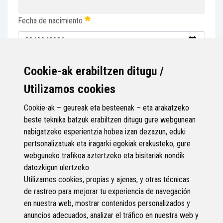
Fecha de nacimiento
He leído y acepto el
aviso legal
y la
política de privacidad
.
Cookie-ak erabiltzen ditugu /
Utilizamos cookies
Votación
Cookie-ak – geureak eta besteenak – eta arakatzeko
beste teknika batzuk erabiltzen ditugu gure webgunean
nabigatzeko esperientzia hobea izan dezazun, eduki
pertsonalizatuak eta iragarki egokiak erakusteko, gure
webguneko trafikoa aztertzeko eta bisitariak nondik
datozkigun ulertzeko.
Utilizamos cookies, propias y ajenas, y otras técnicas
de rastreo para mejorar tu experiencia de navegación
en nuestra web, mostrar contenidos personalizados y
anuncios adecuados, analizar el tráfico en nuestra web y