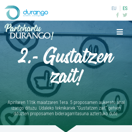
EU
ES
Buscar
2.- Gustatzen
zait!
Apirilaren 11tik maiatzaren 1era. 5 proposamen aukeratu ahal
izango dituzu. Udaleko teknikariek "Gustatzen zait" gehien
dituzten proposamen bideragarritasuna aztertuko dute.