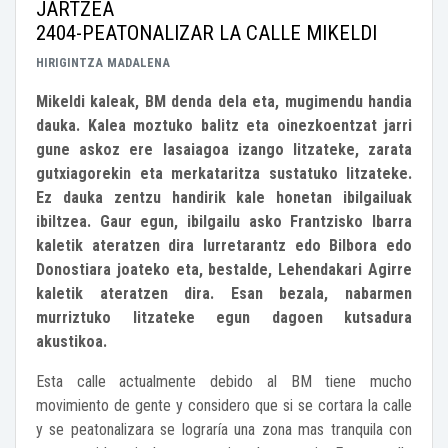
JARTZEA
2404-PEATONALIZAR LA CALLE MIKELDI
HIRIGINTZA
MADALENA
Mikeldi kaleak, BM denda dela eta, mugimendu handia
dauka. Kalea moztuko balitz eta oinezkoentzat jarri
gune askoz ere lasaiagoa izango litzateke, zarata
gutxiagorekin eta merkataritza sustatuko litzateke.
Ez dauka zentzu handirik kale honetan ibilgailuak
ibiltzea. Gaur egun, ibilgailu asko Frantzisko Ibarra
kaletik ateratzen dira Iurretarantz edo Bilbora edo
Donostiara joateko eta, bestalde, Lehendakari Agirre
kaletik ateratzen dira. Esan bezala, nabarmen
murriztuko litzateke egun dagoen kutsadura
akustikoa.
Esta calle actualmente debido al BM tiene mucho
movimiento de gente y considero que si se cortara la calle
y se peatonalizara se lograría una zona mas tranquila con