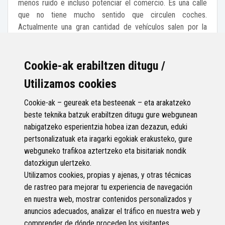
menos ruido e incluso potenciar el comercio. Es una calle
que no tiene mucho sentido que circulen coches.
Actualmente una gran cantidad de vehículos salen por la
calle Francisco Ibarra a la recta de Iurreta bien para ir hacia
Bilbao o hacia Donostia y , por otro lado, por Lehendakari
Aguirre. Como digo seria reducir de una manera
Cookie-ak erabiltzen ditugu /
considerable la contaminación acústica que actualmente
Utilizamos cookies
tiene.
Cookie-ak – geureak eta besteenak – eta arakatzeko
image.jpg (2,3 MB)
beste teknika batzuk erabiltzen ditugu gure webgunean
13
nabigatzeko esperientzia hobea izan dezazun, eduki
Babesak
pertsonalizatuak eta iragarki egokiak erakusteko, gure
Babestu
webguneko trafikoa aztertzeko eta bisitariak nondik
datozkigun ulertzeko.
Utilizamos cookies, propias y ajenas, y otras técnicas
de rastreo para mejorar tu experiencia de navegación
en nuestra web, mostrar contenidos personalizados y
anuncios adecuados, analizar el tráfico en nuestra web y
comprender de dónde proceden los visitantes.