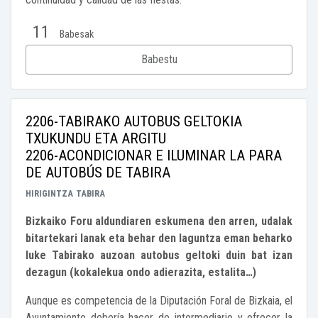
11
Babesak
Babestu
2206-TABIRAKO AUTOBUS GELTOKIA
TXUKUNDU ETA ARGITU
2206-ACONDICIONAR E ILUMINAR LA PARA
DE AUTOBÚS DE TABIRA
HIRIGINTZA
TABIRA
Bizkaiko Foru aldundiaren eskumena den arren, udalak
bitartekari lanak eta behar den laguntza eman beharko
luke Tabirako auzoan autobus geltoki duin bat izan
dezagun (kokalekua ondo adierazita, estalita…)
Aunque es competencia de la Diputación Foral de Bizkaia, el
Ayuntamiento debería hacer de intermediario y ofrecer la