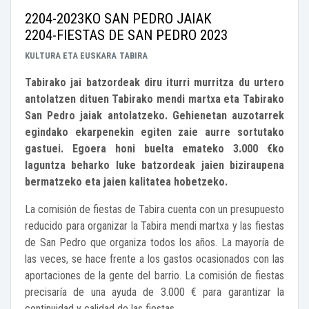
2204-2023KO SAN PEDRO JAIAK
2204-FIESTAS DE SAN PEDRO 2023
KULTURA ETA EUSKARA
TABIRA
Tabirako jai batzordeak diru iturri murritza du urtero
antolatzen dituen Tabirako mendi martxa eta Tabirako
San Pedro jaiak antolatzeko. Gehienetan auzotarrek
egindako ekarpenekin egiten zaie aurre sortutako
gastuei. Egoera honi buelta emateko 3.000 €ko
laguntza beharko luke batzordeak jaien biziraupena
bermatzeko eta jaien kalitatea hobetzeko.
La comisión de fiestas de Tabira cuenta con un presupuesto
reducido para organizar la Tabira mendi martxa y las fiestas
de San Pedro que organiza todos los años. La mayoría de
las veces, se hace frente a los gastos ocasionados con las
aportaciones de la gente del barrio. La comisión de fiestas
precisaría de una ayuda de 3.000 € para garantizar la
continuidad y calidad de las fiestas.