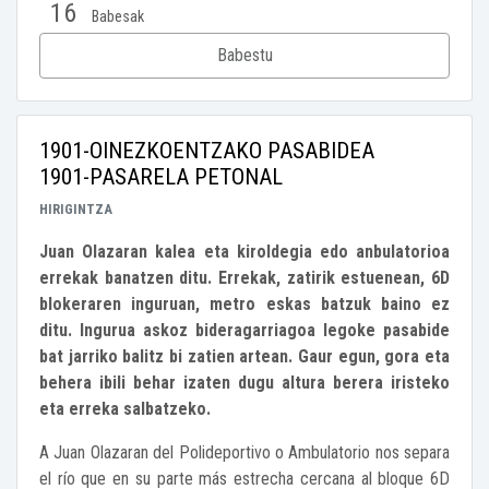
16
Babesak
Babestu
1901-OINEZKOENTZAKO PASABIDEA
1901-PASARELA PETONAL
HIRIGINTZA
Juan Olazaran kalea eta kiroldegia edo anbulatorioa
errekak banatzen ditu. Errekak, zatirik estuenean, 6D
blokeraren inguruan, metro eskas batzuk baino ez
ditu. Ingurua askoz bideragarriagoa legoke pasabide
bat jarriko balitz bi zatien artean. Gaur egun, gora eta
behera ibili behar izaten dugu altura berera iristeko
eta erreka salbatzeko.
A Juan Olazaran del Polideportivo o Ambulatorio nos separa
el río que en su parte más estrecha cercana al bloque 6D