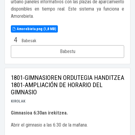
urbano paneles informativos con las plazas de aparcamiento
disponibles en tiempo real. Este sistema ya funciona e
Amorebieta.
Amorebieta.png (1,8 MB)
4
Babesak
Babestu
1801-GIMNASIOREN ORDUTEGIA HANDITZEA
1801-AMPLIACIÓN DE HORARIO DEL
GIMNASIO
KIROLAK
Gimnasioa 6:30an irekitzea.
Abrir el gimnasio a las 6:30 de la mañana.