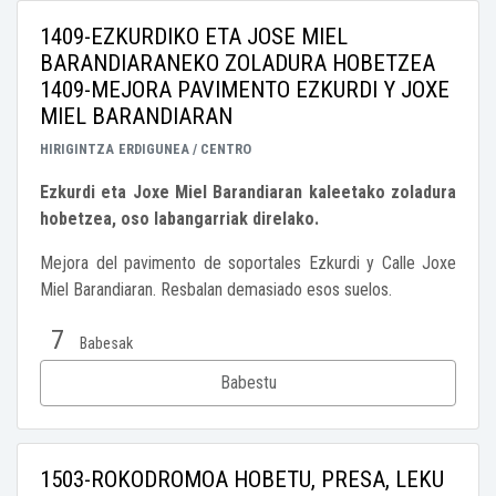
1409-EZKURDIKO ETA JOSE MIEL
BARANDIARANEKO ZOLADURA HOBETZEA
1409-MEJORA PAVIMENTO EZKURDI Y JOXE
MIEL BARANDIARAN
HIRIGINTZA
ERDIGUNEA / CENTRO
Ezkurdi eta Joxe Miel Barandiaran kaleetako zoladura
hobetzea, oso labangarriak direlako.
Mejora del pavimento de soportales Ezkurdi y Calle Joxe
Miel Barandiaran. Resbalan demasiado esos suelos.
7
Babesak
Babestu
1503-ROKODROMOA HOBETU, PRESA, LEKU