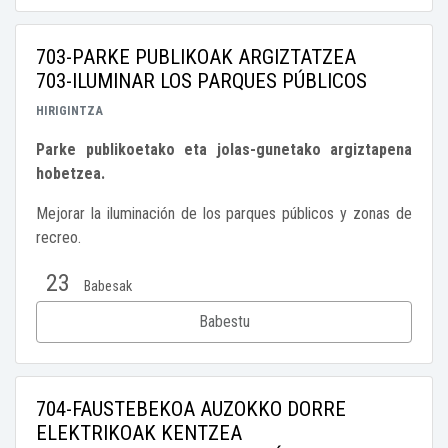
703-PARKE PUBLIKOAK ARGIZTATZEA
703-ILUMINAR LOS PARQUES PÚBLICOS
HIRIGINTZA
Parke publikoetako eta jolas-gunetako argiztapena
hobetzea.
Mejorar la iluminación de los parques públicos y zonas de
recreo.
23
Babesak
Babestu
704-FAUSTEBEKOA AUZOKKO DORRE
ELEKTRIKOAK KENTZEA