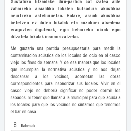
Gustatuko litzaidake diru-partida bat izatea alde
zaharreko aisialdiko lokalen kutsadura akustikoa
neurtzeko asteburuetan. Halaxe, araudi akustikoa
betetzen ez duten lokalak eta auzokoei atsedena
eragozten digutenak, egin beharreko obrak egin
ditzatela lokalak insonorizatzeko.
Me gustaría una partida presupuestaria para medir la
contaminación acústica de los locales de ocio en el casco
viejo los fines de semana. Y de esa manera que los locales
que incumplan la normativa acústica y no nos dejan
descansar a los vecinos, acometan las obras
correspondientes para insonorizar sus locales. Vivir en el
casco viejo no debería significar no poder dormir los
sábados, ni tener que llamar a la municipal para que acuda a
los locales para que los vecinos no sintamos que tenemos
el bar en casa.
8
Babesak