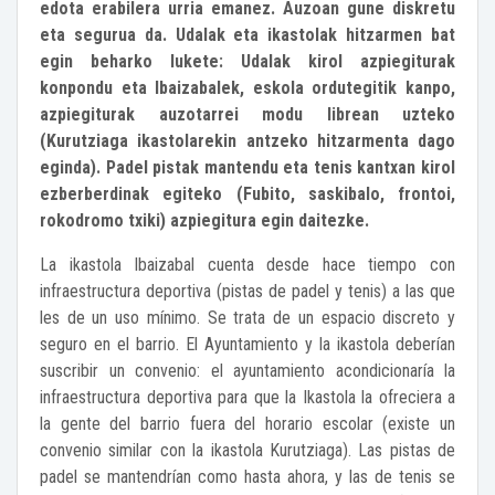
edota erabilera urria emanez. Auzoan gune diskretu
eta segurua da. Udalak eta ikastolak hitzarmen bat
egin beharko lukete: Udalak kirol azpiegiturak
konpondu eta Ibaizabalek, eskola ordutegitik kanpo,
azpiegiturak auzotarrei modu librean uzteko
(Kurutziaga ikastolarekin antzeko hitzarmenta dago
eginda). Padel pistak mantendu eta tenis kantxan kirol
ezberberdinak egiteko (Fubito, saskibalo, frontoi,
rokodromo txiki) azpiegitura egin daitezke.
La ikastola Ibaizabal cuenta desde hace tiempo con
infraestructura deportiva (pistas de padel y tenis) a las que
les de un uso mínimo. Se trata de un espacio discreto y
seguro en el barrio. El Ayuntamiento y la ikastola deberían
suscribir un convenio: el ayuntamiento acondicionaría la
infraestructura deportiva para que la Ikastola la ofreciera a
la gente del barrio fuera del horario escolar (existe un
convenio similar con la ikastola Kurutziaga). Las pistas de
padel se mantendrían como hasta ahora, y las de tenis se