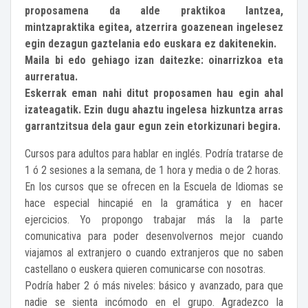
proposamena da alde praktikoa lantzea,
mintzapraktika egitea, atzerrira goazenean ingelesez
egin dezagun gaztelania edo euskara ez dakitenekin.
Maila bi edo gehiago izan daitezke: oinarrizkoa eta
aurreratua.
Eskerrak eman nahi ditut proposamen hau egin ahal
izateagatik. Ezin dugu ahaztu ingelesa hizkuntza arras
garrantzitsua dela gaur egun zein etorkizunari begira.
Cursos para adultos para hablar en inglés. Podría tratarse de
1 ó 2 sesiones a la semana, de 1 hora y media o de 2 horas.
En los cursos que se ofrecen en la Escuela de Idiomas se
hace especial hincapié en la gramática y en hacer
ejercicios. Yo propongo trabajar más la la parte
comunicativa para poder desenvolvernos mejor cuando
viajamos al extranjero o cuando extranjeros que no saben
castellano o euskera quieren comunicarse con nosotras.
Podría haber 2 ó más niveles: básico y avanzado, para que
nadie se sienta incómodo en el grupo. Agradezco la