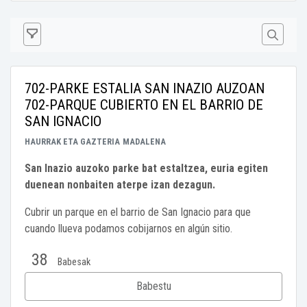
702-PARKE ESTALIA SAN INAZIO AUZOAN
702-PARQUE CUBIERTO EN EL BARRIO DE
SAN IGNACIO
HAURRAK ETA GAZTERIA
MADALENA
San Inazio auzoko parke bat estaltzea, euria egiten
duenean nonbaiten aterpe izan dezagun.
Cubrir un parque en el barrio de San Ignacio para que
cuando llueva podamos cobijarnos en algún sitio.
38
Babesak
Babestu