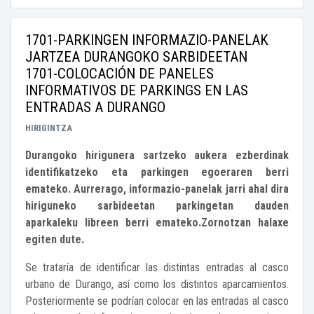
1701-PARKINGEN INFORMAZIO-PANELAK
JARTZEA DURANGOKO SARBIDEETAN
1701-COLOCACIÓN DE PANELES
INFORMATIVOS DE PARKINGS EN LAS
ENTRADAS A DURANGO
HIRIGINTZA
Durangoko hirigunera sartzeko aukera ezberdinak
identifikatzeko eta parkingen egoeraren berri
emateko. Aurrerago, informazio-panelak jarri ahal dira
hiriguneko sarbideetan parkingetan dauden
aparkaleku libreen berri emateko.Zornotzan halaxe
egiten dute.
Se trataría de identificar las distintas entradas al casco
urbano de Durango, así como los distintos aparcamientos.
Posteriormente se podrían colocar en las entradas al casco