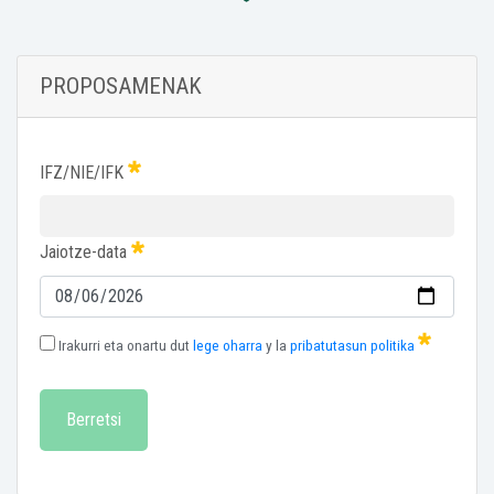
PROPOSAMENAK
IFZ/NIE/IFK
Jaiotze-data
Irakurri eta onartu dut
lege oharra
y la
pribatutasun politika
Berretsi