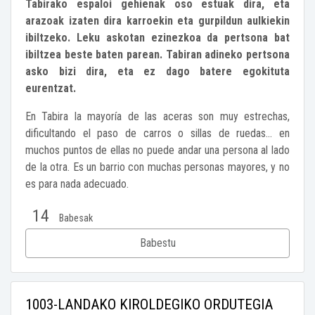
Tabirako espaloi gehienak oso estuak dira, eta
arazoak izaten dira karroekin eta gurpildun aulkiekin
ibiltzeko. Leku askotan ezinezkoa da pertsona bat
ibiltzea beste baten parean. Tabiran adineko pertsona
asko bizi dira, eta ez dago batere egokituta
eurentzat.
En Tabira la mayoría de las aceras son muy estrechas,
dificultando el paso de carros o sillas de ruedas... en
muchos puntos de ellas no puede andar una persona al lado
de la otra. Es un barrio con muchas personas mayores, y no
es para nada adecuado.
14
Babesak
Babestu
1003-LANDAKO KIROLDEGIKO ORDUTEGIA