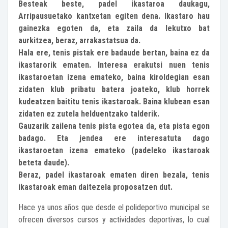
Besteak beste, padel ikastaroa daukagu,
Arripausuetako kantxetan egiten dena. Ikastaro hau
gainezka egoten da, eta zaila da lekutxo bat
aurkitzea, beraz, arrakastatsua da.
Hala ere, tenis pistak ere badaude bertan, baina ez da
ikastarorik ematen. Interesa erakutsi nuen tenis
ikastaroetan izena emateko, baina kiroldegian esan
zidaten klub pribatu batera joateko, klub horrek
kudeatzen baititu tenis ikastaroak. Baina klubean esan
zidaten ez zutela helduentzako talderik.
Gauzarik zailena tenis pista egotea da, eta pista egon
badago. Eta jendea ere interesatuta dago
ikastaroetan izena emateko (padeleko ikastaroak
beteta daude).
Beraz, padel ikastaroak ematen diren bezala, tenis
ikastaroak eman daitezela proposatzen dut.
Hace ya unos años que desde el polideportivo municipal se
ofrecen diversos cursos y actividades deportivas, lo cual