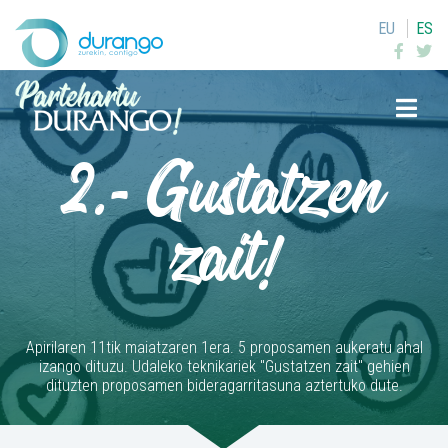
EU
ES
Buscar
2.- Gustatzen
zait!
Apirilaren 11tik maiatzaren 1era. 5 proposamen aukeratu ahal
izango dituzu. Udaleko teknikariek "Gustatzen zait" gehien
dituzten proposamen bideragarritasuna aztertuko dute.