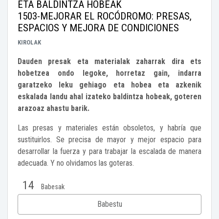
ETA BALDINTZA HOBEAK
1503-MEJORAR EL ROCÓDROMO: PRESAS,
ESPACIOS Y MEJORA DE CONDICIONES
KIROLAK
Dauden presak eta materialak zaharrak dira ets
hobetzea ondo legoke, horretaz gain, indarra
garatzeko leku gehiago eta hobea eta azkenik
eskalada landu ahal izateko baldintza hobeak, goteren
arazoaz ahastu barik.
Las presas y materiales están obsoletos, y habría que
sustituirlos. Se precisa de mayor y mejor espacio para
desarrollar la fuerza y para trabajar la escalada de manera
adecuada. Y no olvidamos las goteras.
14
Babesak
Babestu