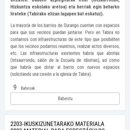
Hizkuntza eskolako aretoa) eta berriak egin beharko
lirateke (Tabirako elizan lagapen bat eskatuz).
La mayoría de los barrios de Durango cuentan con espacios
para que sus vecinos puedan juntarse. Pero en Tabira no
contamos con infraestructuras de este tipo que posibiliten
que los vecinos podamos reunirnos, realizar actos diversos,
etc. Las infraestructuras existentes habría que abrirlas
(Intxaurrondo, salón de la Escuela de Idiomas), así como
que habría que dotar al barrio con nuevos espacios
(solicitando una cesión a la iglesia de Tabira).
9
Babesak
Babestu
2203-IKUSKIZUNETARAKO MATERIALA