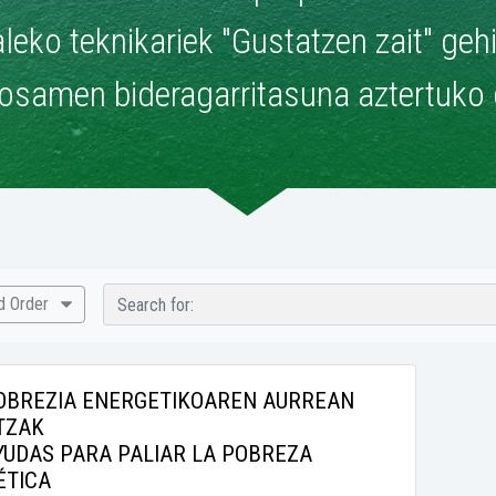
leko teknikariek "Gustatzen zait" geh
osamen bideragarritasuna aztertuko 
nd Order
OBREZIA ENERGETIKOAREN AURREAN
TZAK
YUDAS PARA PALIAR LA POBREZA
ÉTICA