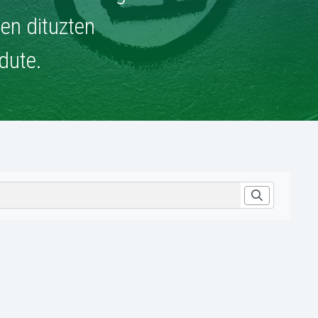
ien dituzten
dute.