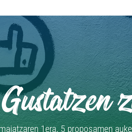
 Gustatzen z
k maiatzaren 1era. 5 proposamen auke