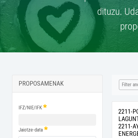
dituzu. Uda
prop
PROPOSAMENAK
Filter a
IFZ/NIE/IFK
2211-P
LAGUN
2211-A
Jaiotze-data
ENERG