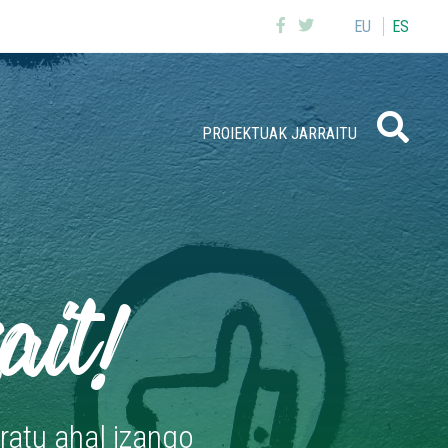
EU
ES
Buscar
PROIEKTUAK JARRAITU
ait!
ratu ahal izango