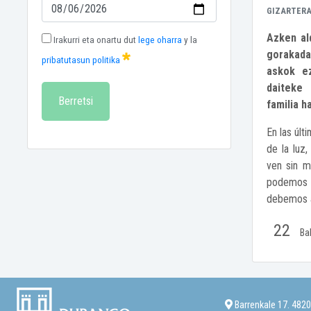
GIZARTER
Azken al
Irakurri eta onartu dut
lege oharra
y la
gorakada 
pribatutasun politika
askok ez
daiteke 
Berretsi
familia h
En las últ
de la luz,
ven sin m
podemos 
debemos a
22
Ba
Barrenkale 17. 482