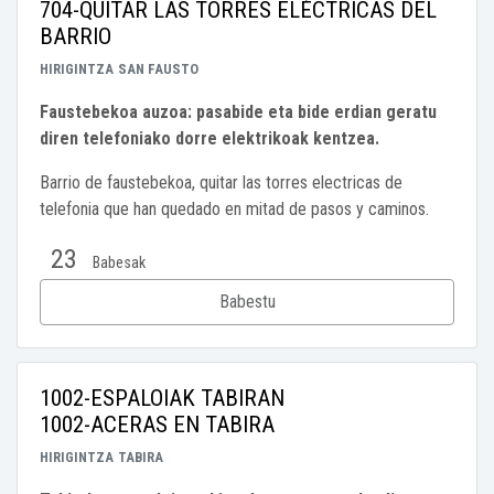
704-QUITAR LAS TORRES ELÉCTRICAS DEL
BARRIO
HIRIGINTZA
SAN FAUSTO
Faustebekoa auzoa: pasabide eta bide erdian geratu
diren telefoniako dorre elektrikoak kentzea.
Barrio de faustebekoa, quitar las torres electricas de
telefonia que han quedado en mitad de pasos y caminos.
23
Babesak
Babestu
1002-ESPALOIAK TABIRAN
1002-ACERAS EN TABIRA
HIRIGINTZA
TABIRA