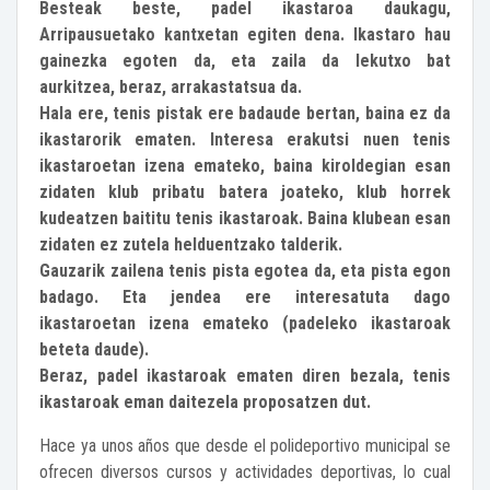
Besteak beste, padel ikastaroa daukagu,
Arripausuetako kantxetan egiten dena. Ikastaro hau
gainezka egoten da, eta zaila da lekutxo bat
aurkitzea, beraz, arrakastatsua da.
Hala ere, tenis pistak ere badaude bertan, baina ez da
ikastarorik ematen. Interesa erakutsi nuen tenis
ikastaroetan izena emateko, baina kiroldegian esan
zidaten klub pribatu batera joateko, klub horrek
kudeatzen baititu tenis ikastaroak. Baina klubean esan
zidaten ez zutela helduentzako talderik.
Gauzarik zailena tenis pista egotea da, eta pista egon
badago. Eta jendea ere interesatuta dago
ikastaroetan izena emateko (padeleko ikastaroak
beteta daude).
Beraz, padel ikastaroak ematen diren bezala, tenis
ikastaroak eman daitezela proposatzen dut.
Hace ya unos años que desde el polideportivo municipal se
ofrecen diversos cursos y actividades deportivas, lo cual