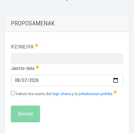
PROPOSAMENAK
IFZ/NIE/IFK
Jaiotze-data
Irakurri eta onartu dut
lege oharra
y la
pribatutasun politika
Berretsi