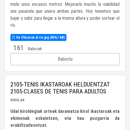
mide unos escasos metros. Mejoraría mucho la viabilidad
una pasarela que uniera ambas partes. Hoy tenemos que
bajar y subir para llegar a la misma altura y poder sortear el
río.
De Olazaran al rio.jpg (854,1 kB)
161
Babesak
Babestu
2105-TENIS IKASTAROAK HELDUENTZAT
2105-CLASES DE TENIS PARA ADULTOS
KIROLAK
Udal kiroldegiak urteak daramatza kirol ikastaroak eta
ekimenak eskaintzen, eta hau pozgarria da
erabiltzaileontzat.