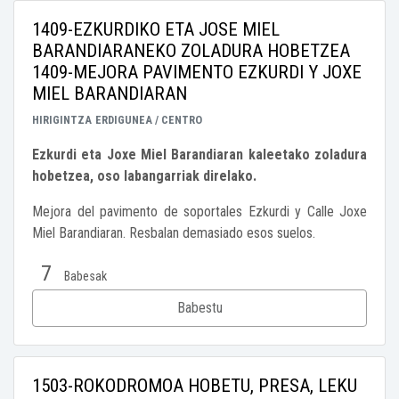
1409-EZKURDIKO ETA JOSE MIEL
BARANDIARANEKO ZOLADURA HOBETZEA
1409-MEJORA PAVIMENTO EZKURDI Y JOXE
MIEL BARANDIARAN
HIRIGINTZA
ERDIGUNEA / CENTRO
Ezkurdi eta Joxe Miel Barandiaran kaleetako zoladura
hobetzea, oso labangarriak direlako.
Mejora del pavimento de soportales Ezkurdi y Calle Joxe
Miel Barandiaran. Resbalan demasiado esos suelos.
7
Babesak
Babestu
1503-ROKODROMOA HOBETU, PRESA, LEKU