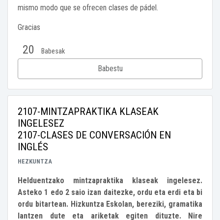
mismo modo que se ofrecen clases de pádel.
Gracias
20
Babesak
Babestu
2107-MINTZAPRAKTIKA KLASEAK
INGELESEZ
2107-CLASES DE CONVERSACIÓN EN
INGLÉS
HEZKUNTZA
Helduentzako mintzapraktika klaseak ingelesez.
Asteko 1 edo 2 saio izan daitezke, ordu eta erdi eta bi
ordu bitartean. Hizkuntza Eskolan, bereziki, gramatika
lantzen dute eta ariketak egiten dituzte. Nire