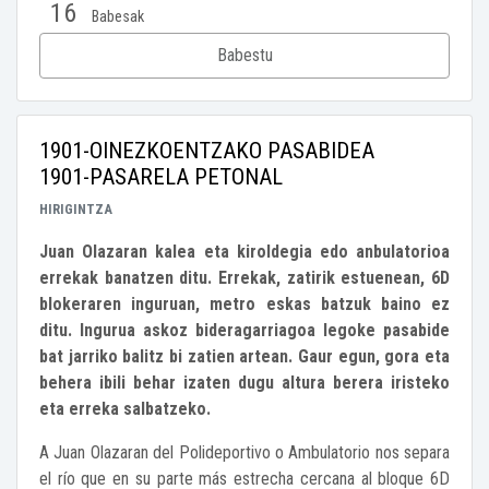
16
Babesak
Babestu
1901-OINEZKOENTZAKO PASABIDEA
1901-PASARELA PETONAL
HIRIGINTZA
Juan Olazaran kalea eta kiroldegia edo anbulatorioa
errekak banatzen ditu. Errekak, zatirik estuenean, 6D
blokeraren inguruan, metro eskas batzuk baino ez
ditu. Ingurua askoz bideragarriagoa legoke pasabide
bat jarriko balitz bi zatien artean. Gaur egun, gora eta
behera ibili behar izaten dugu altura berera iristeko
eta erreka salbatzeko.
A Juan Olazaran del Polideportivo o Ambulatorio nos separa
el río que en su parte más estrecha cercana al bloque 6D