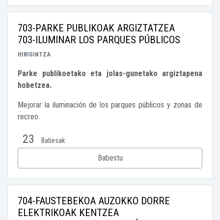
703-PARKE PUBLIKOAK ARGIZTATZEA
703-ILUMINAR LOS PARQUES PÚBLICOS
HIRIGINTZA
Parke publikoetako eta jolas-gunetako argiztapena
hobetzea.
Mejorar la iluminación de los parques públicos y zonas de
recreo.
23
Babesak
Babestu
704-FAUSTEBEKOA AUZOKKO DORRE
ELEKTRIKOAK KENTZEA