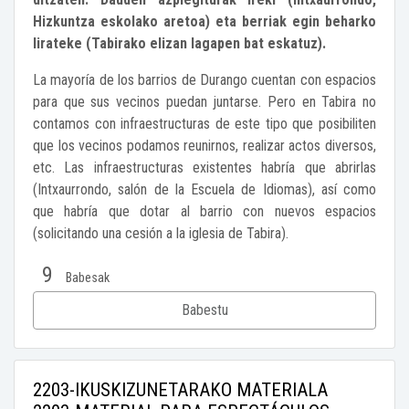
Hizkuntza eskolako aretoa) eta berriak egin beharko
lirateke (Tabirako elizan lagapen bat eskatuz).
La mayoría de los barrios de Durango cuentan con espacios
para que sus vecinos puedan juntarse. Pero en Tabira no
contamos con infraestructuras de este tipo que posibiliten
que los vecinos podamos reunirnos, realizar actos diversos,
etc. Las infraestructuras existentes habría que abrirlas
(Intxaurrondo, salón de la Escuela de Idiomas), así como
que habría que dotar al barrio con nuevos espacios
(solicitando una cesión a la iglesia de Tabira).
9
Babesak
Babestu
2203-IKUSKIZUNETARAKO MATERIALA