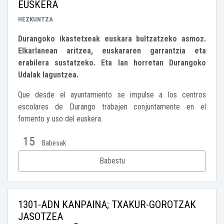
EUSKERA
HEZKUNTZA
Durangoko ikastetxeak euskara bultzatzeko asmoz.
Elkarlanean aritzea, euskararen garrantzia eta
erabilera sustatzeko. Eta lan horretan Durangoko
Udalak laguntzea.
Que desde el ayuntamiento se impulse a los centros
escolares de Durango trabajen conjuntamente en el
fomento y uso del euskera.
15
Babesak
Babestu
1301-ADN KANPAINA; TXAKUR-GOROTZAK
JASOTZEA