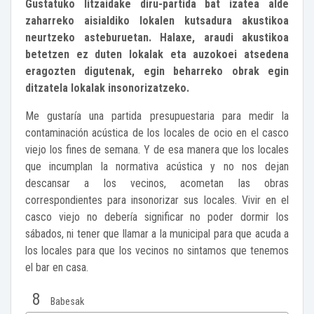
Gustatuko litzaidake diru-partida bat izatea alde
zaharreko aisialdiko lokalen kutsadura akustikoa
neurtzeko asteburuetan. Halaxe, araudi akustikoa
betetzen ez duten lokalak eta auzokoei atsedena
eragozten digutenak, egin beharreko obrak egin
ditzatela lokalak insonorizatzeko.
Me gustaría una partida presupuestaria para medir la
contaminación acústica de los locales de ocio en el casco
viejo los fines de semana. Y de esa manera que los locales
que incumplan la normativa acústica y no nos dejan
descansar a los vecinos, acometan las obras
correspondientes para insonorizar sus locales. Vivir en el
casco viejo no debería significar no poder dormir los
sábados, ni tener que llamar a la municipal para que acuda a
los locales para que los vecinos no sintamos que tenemos
el bar en casa.
8
Babesak