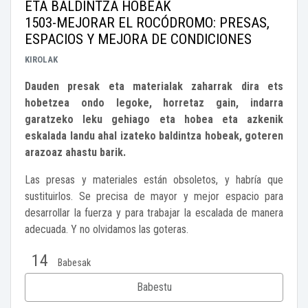
ETA BALDINTZA HOBEAK
1503-MEJORAR EL ROCÓDROMO: PRESAS,
ESPACIOS Y MEJORA DE CONDICIONES
KIROLAK
Dauden presak eta materialak zaharrak dira ets
hobetzea ondo legoke, horretaz gain, indarra
garatzeko leku gehiago eta hobea eta azkenik
eskalada landu ahal izateko baldintza hobeak, goteren
arazoaz ahastu barik.
Las presas y materiales están obsoletos, y habría que
sustituirlos. Se precisa de mayor y mejor espacio para
desarrollar la fuerza y para trabajar la escalada de manera
adecuada. Y no olvidamos las goteras.
14
Babesak
Babestu