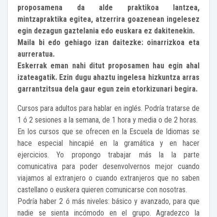
proposamena da alde praktikoa lantzea,
mintzapraktika egitea, atzerrira goazenean ingelesez
egin dezagun gaztelania edo euskara ez dakitenekin.
Maila bi edo gehiago izan daitezke: oinarrizkoa eta
aurreratua.
Eskerrak eman nahi ditut proposamen hau egin ahal
izateagatik. Ezin dugu ahaztu ingelesa hizkuntza arras
garrantzitsua dela gaur egun zein etorkizunari begira.
Cursos para adultos para hablar en inglés. Podría tratarse de
1 ó 2 sesiones a la semana, de 1 hora y media o de 2 horas.
En los cursos que se ofrecen en la Escuela de Idiomas se
hace especial hincapié en la gramática y en hacer
ejercicios. Yo propongo trabajar más la la parte
comunicativa para poder desenvolvernos mejor cuando
viajamos al extranjero o cuando extranjeros que no saben
castellano o euskera quieren comunicarse con nosotras.
Podría haber 2 ó más niveles: básico y avanzado, para que
nadie se sienta incómodo en el grupo. Agradezco la