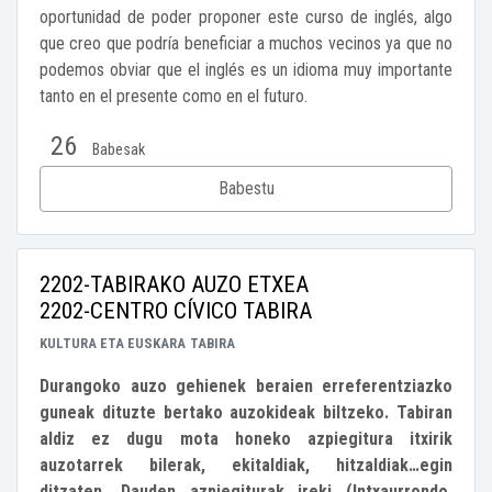
oportunidad de poder proponer este curso de inglés, algo
que creo que podría beneficiar a muchos vecinos ya que no
podemos obviar que el inglés es un idioma muy importante
tanto en el presente como en el futuro.
26
Babesak
Babestu
2202-TABIRAKO AUZO ETXEA
2202-CENTRO CÍVICO TABIRA
KULTURA ETA EUSKARA
TABIRA
Durangoko auzo gehienek beraien erreferentziazko
guneak dituzte bertako auzokideak biltzeko. Tabiran
aldiz ez dugu mota honeko azpiegitura itxirik
auzotarrek bilerak, ekitaldiak, hitzaldiak…egin
ditzaten. Dauden azpiegiturak ireki (Intxaurrondo,