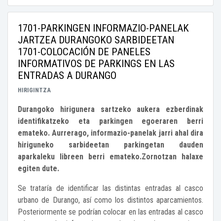
1701-PARKINGEN INFORMAZIO-PANELAK
JARTZEA DURANGOKO SARBIDEETAN
1701-COLOCACIÓN DE PANELES
INFORMATIVOS DE PARKINGS EN LAS
ENTRADAS A DURANGO
HIRIGINTZA
Durangoko hirigunera sartzeko aukera ezberdinak
identifikatzeko eta parkingen egoeraren berri
emateko. Aurrerago, informazio-panelak jarri ahal dira
hiriguneko sarbideetan parkingetan dauden
aparkaleku libreen berri emateko.Zornotzan halaxe
egiten dute.
Se trataría de identificar las distintas entradas al casco
urbano de Durango, así como los distintos aparcamientos.
Posteriormente se podrían colocar en las entradas al casco