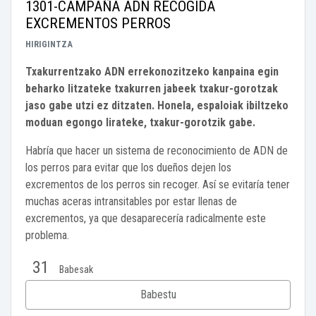
1301-CAMPAÑA ADN RECOGIDA
EXCREMENTOS PERROS
HIRIGINTZA
Txakurrentzako ADN errekonozitzeko kanpaina egin
beharko litzateke txakurren jabeek txakur-gorotzak
jaso gabe utzi ez ditzaten. Honela, espaloiak ibiltzeko
moduan egongo lirateke, txakur-gorotzik gabe.
Habría que hacer un sistema de reconocimiento de ADN de
los perros para evitar que los dueños dejen los
excrementos de los perros sin recoger. Así se evitaría tener
muchas aceras intransitables por estar llenas de
excrementos, ya que desaparecería radicalmente este
problema.
31
Babesak
Babestu