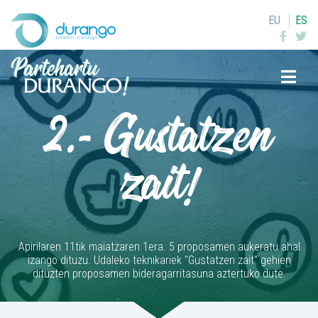
EU
ES
Buscar
2.- Gustatzen
zait!
Apirilaren 11tik maiatzaren 1era. 5 proposamen aukeratu ahal
izango dituzu. Udaleko teknikariek "Gustatzen zait" gehien
dituzten proposamen bideragarritasuna aztertuko dute.