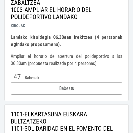
ZABALTZEA
1003-AMPLIAR EL HORARIO DEL
POLIDEPORTIVO LANDAKO
KIROLAK
Landako kiroldegia 06.30ean irekitzea (4 pertsonak
egindako proposamena).
Ampliar el horario de apertura del polideportivo a las
06.30am (propuesta realizada por 4 personas)
47
Babesak
Babestu
1101-ELKARTASUNA EUSKARA
BULTZATZEKO
1101-SOLIDARIDAD EN EL FOMENTO DEL