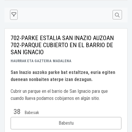
702-PARKE ESTALIA SAN INAZIO AUZOAN
702-PARQUE CUBIERTO EN EL BARRIO DE
SAN IGNACIO
HAURRAK ETA GAZTERIA
MADALENA
San Inazio auzoko parke bat estaltzea, euria egiten
duenean nonbaiten aterpe izan dezagun.
Cubrir un parque en el barrio de San Ignacio para que
cuando llueva podamos cobijarnos en algún sitio.
38
Babesak
Babestu