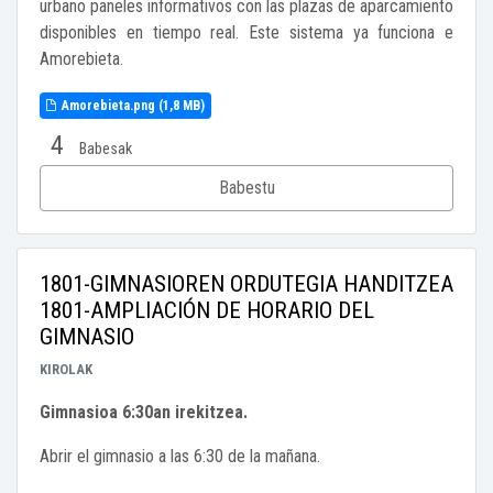
urbano paneles informativos con las plazas de aparcamiento
disponibles en tiempo real. Este sistema ya funciona e
Amorebieta.
Amorebieta.png (1,8 MB)
4
Babesak
Babestu
1801-GIMNASIOREN ORDUTEGIA HANDITZEA
1801-AMPLIACIÓN DE HORARIO DEL
GIMNASIO
KIROLAK
Gimnasioa 6:30an irekitzea.
Abrir el gimnasio a las 6:30 de la mañana.