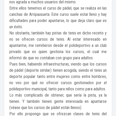
nos agrada a muchos usuarios del mismo.
Entre ellos tenemos el curso de pádel, que se realiza en las
canchas de Arripausueta. Este curso suele estar lleno y hay
dificultades para poder apuntarse, lo que deja claro que es
un éxito.
No obstante, también hay pistas de tenis en dicho recinto y
no se ofrecen cursos de tenis. Al estar interesado en
apuntarme, me remitieron desde el polideportivo a un club
privado que es quien gestiona los cursos, el cual me
informó de que no contaban con grupo para adultos.
Pues bien, habiendo infraestructuras, viendo que los cursos
de pádel (deporte similar) tienen acogida, siendo el tenis un
deporte popular tanto entre mujeres como entre hombres,
no veo por qué no ofrecer cursos gestionados por el
polideportivo municipal, tanto para niños como para adultos.
Lo más complicado de obtener, que sería la pista, ya la
tienen. Y también tienen gente interesada en apuntarse
(véase que los cursos de pádel están llenos).
Por ello propongo que se ofrezcan clases de tenis del