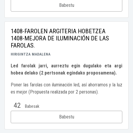
Babestu
1408-FAROLEN ARGITERIA HOBETZEA
1408-MEJORA DE ILUMINACIÓN DE LAS
FAROLAS.
HIRIGINTZA
MADALENA
Led farolak jarri, aurreztu egin dugulako eta argi
hobea delako (2 pertsonak egindako proposamena).
Poner las farolas con iluminación led, así ahorramos y la luz
es mejor (Propuesta realizada por 2 personas).
42
Babesak
Babestu