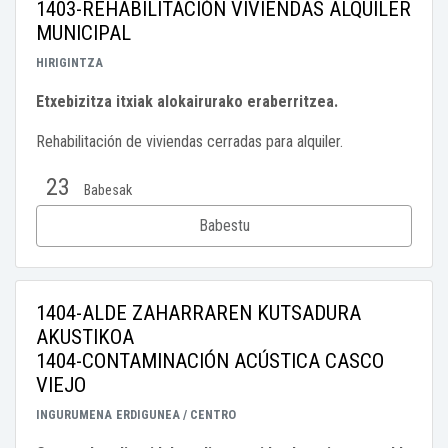
1403-REHABILITACIÓN VIVIENDAS ALQUILER
MUNICIPAL
HIRIGINTZA
Etxebizitza itxiak alokairurako eraberritzea.
Rehabilitación de viviendas cerradas para alquiler.
23
Babesak
Babestu
1404-ALDE ZAHARRAREN KUTSADURA
AKUSTIKOA
1404-CONTAMINACIÓN ACÚSTICA CASCO
VIEJO
INGURUMENA
ERDIGUNEA / CENTRO