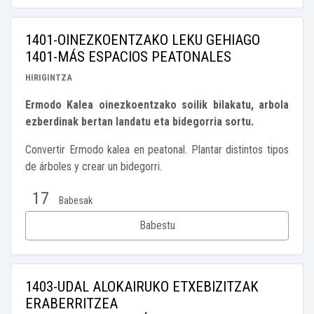
1401-OINEZKOENTZAKO LEKU GEHIAGO
1401-MÁS ESPACIOS PEATONALES
HIRIGINTZA
Ermodo Kalea oinezkoentzako soilik bilakatu, arbola
ezberdinak bertan landatu eta bidegorria sortu.
Convertir Ermodo kalea en peatonal. Plantar distintos tipos
de árboles y crear un bidegorri.
17
Babesak
Babestu
1403-UDAL ALOKAIRUKO ETXEBIZITZAK
ERABERRITZEA