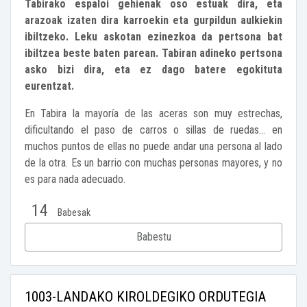
Tabirako espaloi gehienak oso estuak dira, eta
arazoak izaten dira karroekin eta gurpildun aulkiekin
ibiltzeko. Leku askotan ezinezkoa da pertsona bat
ibiltzea beste baten parean. Tabiran adineko pertsona
asko bizi dira, eta ez dago batere egokituta
eurentzat.
En Tabira la mayoría de las aceras son muy estrechas,
dificultando el paso de carros o sillas de ruedas... en
muchos puntos de ellas no puede andar una persona al lado
de la otra. Es un barrio con muchas personas mayores, y no
es para nada adecuado.
14
Babesak
Babestu
1003-LANDAKO KIROLDEGIKO ORDUTEGIA