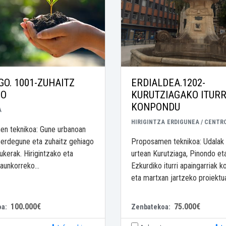
O. 1001-ZUHAITZ
ERDIALDEA.1202-
GO
KURUTZIAGAKO ITURR
KONPONDU
A
HIRIGINTZA
ERDIGUNEA / CENTR
n teknikoa: Gune urbanoan
erdegune eta zuhaitz gehiago
Proposamen teknikoa: Udalak
ukerak. Hirigintzako eta
urtean Kurutziaga, Pinondo et
aunkorreko...
Ezkurdiko iturri apaingarriak 
eta martxan jartzeko proiektua
100.000€
75.000€
oa:
Zenbatekoa: