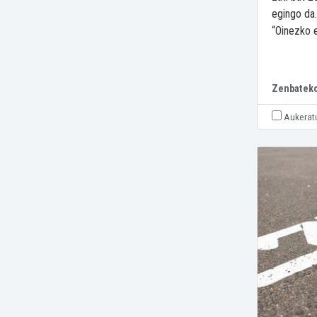
egingo da
“Oinezko et
Zenbatek
Aukerat