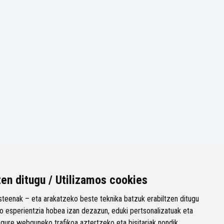
zen ditugu / Utilizamos cookies
teenak – eta arakatzeko beste teknika batzuk erabiltzen ditugu
 esperientzia hobea izan dezazun, eduki pertsonalizatuak eta
 gure webguneko trafikoa aztertzeko eta bisitariak nondik