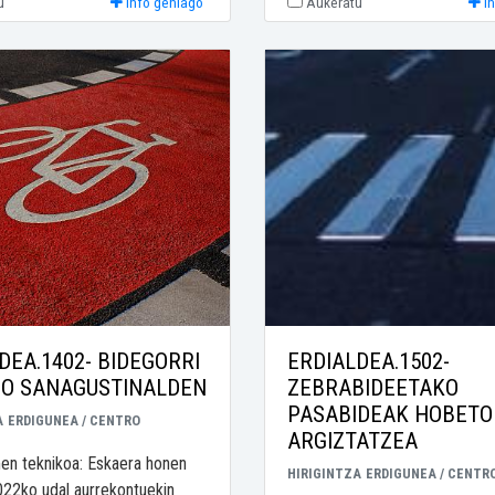
u
Info gehiago
Aukeratu
I
DEA.1402- BIDEGORRI
ERDIALDEA.1502-
GO SANAGUSTINALDEN
ZEBRABIDEETAKO
PASABIDEAK HOBETO
A
ERDIGUNEA / CENTRO
ARGIZTATZEA
n teknikoa: Eskaera honen
HIRIGINTZA
ERDIGUNEA / CENTR
022ko udal aurrekontuekin