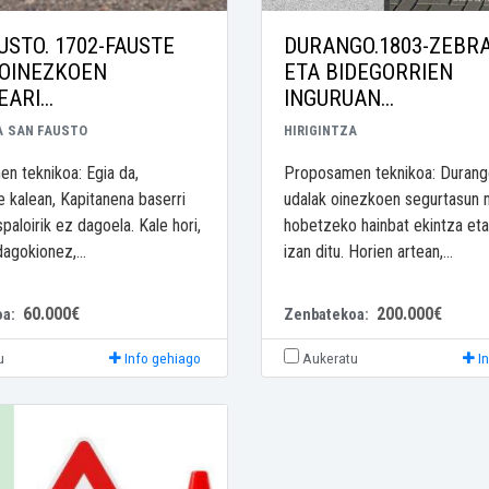
USTO. 1702-FAUSTE
DURANGO.1803-ZEBR
 OINEZKOEN
ETA BIDEGORRIEN
EARI...
INGURUAN...
A
SAN FAUSTO
HIRIGINTZA
n teknikoa: Egia da,
Proposamen teknikoa: Duran
 kalean, Kapitanena baserri
udalak oinezkoen segurtasun 
paloirik ez dagoela. Kale hori,
hobetzeko hainbat ekintza eta
dagokionez,...
izan ditu. Horien artean,...
60.000€
200.000€
oa:
Zenbatekoa:
u
Info gehiago
Aukeratu
I