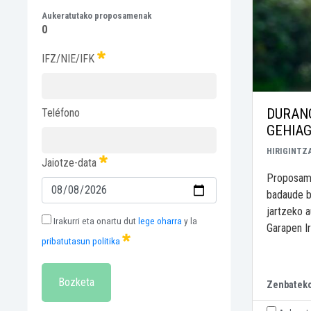
Aukeratutako proposamenak
0
IFZ/NIE/IFK
DURANG
Teléfono
GEHIA
HIRIGINTZ
Jaiotze-data
Proposame
badaude b
jartzeko a
Irakurri eta onartu dut
lege oharra
y la
Garapen Ir
pribatutasun politika
Bozketa
Zenbatek