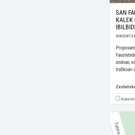
SAN FA
KALEK
IBILBID
HIRIGINTZ
Proposame
Faustebide
ondoan, es
trafikoari 
Zenbatek
Aukerat