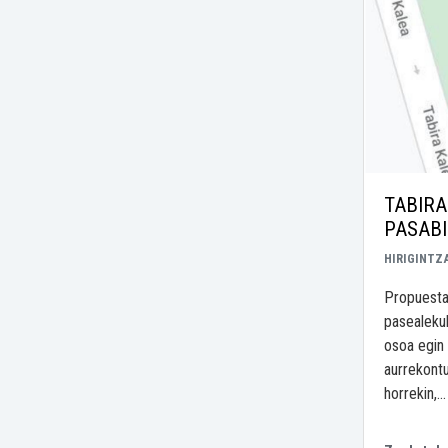
TABIRA
PASAB
HIRIGINTZ
Propuesta 
pasealeku
osoa egin
aurrekontu
horrekin,...