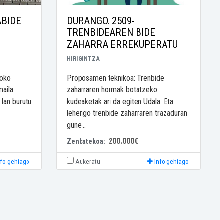
ABIDE
DURANGO. 2509-
TRENBIDEAREN BIDE
ZAHARRA ERREKUPERATU
HIRIGINTZA
goko
Proposamen teknikoa: Trenbide
maila
zaharraren hormak botatzeko
 lan burutu
kudeaketak ari da egiten Udala. Eta
lehengo trenbide zaharraren trazaduran
gune...
200.000€
Zenbatekoa:
nfo gehiago
Aukeratu
Info gehiago