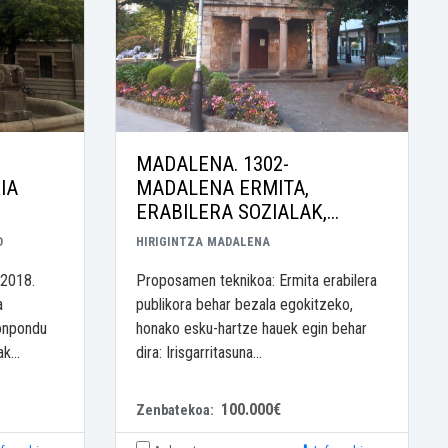
MADALENA. 1302-
IA
MADALENA ERMITA,
ERABILERA SOZIALAK,...
O
HIRIGINTZA
MADALENA
 2018.
Proposamen teknikoa: Ermita erabilera
a
publikora behar bezala egokitzeko,
konpondu
honako esku-hartze hauek egin behar
k...
dira: Irisgarritasuna...
100.000€
Zenbatekoa: