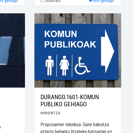
nfo gehiago
Aukeratu
Info gehiago
DURANGO.1601-KOMUN
PUBLIKO GEHIAGO
HIRIGINTZA
Proposamen teknikoa: Gune bakoitza
O
aztertu beharko litzateke,batzuetan ez