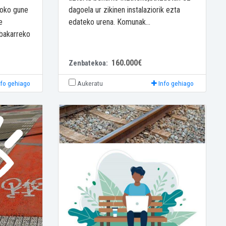
goko gune
dagoela ur zikinen instalaziorik ezta
e
edateko urena. Komunak...
 bakarreko
160.000€
Zenbatekoa:
nfo gehiago
Aukeratu
Info gehiago