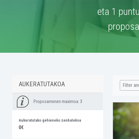
eta 1 puntu
proposa
AUKERATUTAKOA
Filter a
Proposamenen maximoa:
3
Aukeratutako gehieneko zenbatekoa
0€