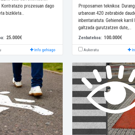
. Kontratazio prozesuan dago
Proposamen teknikoa: Duran
a bizikleta...
urbanoan 420 zebrabide daud
inbentariatuta. Gehienek karril
galtzada gurutzatzen dute,...
25.000€
100.000€
oa:
Zenbatekoa:
u
Info gehiago
Aukeratu
I