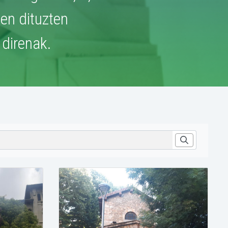
zen dituzten
direnak.