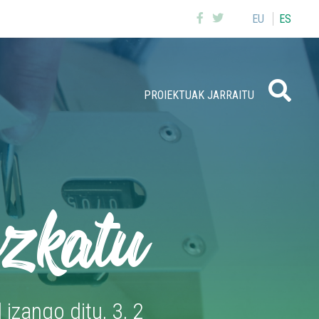
EU
ES
Buscar
PROIEKTUAK JARRAITU
zkatu
izango ditu, 3, 2