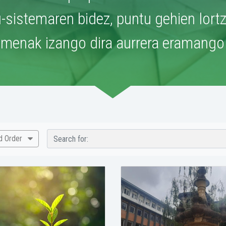
-sistemaren bidez, puntu gehien lort
menak izango dira aurrera eramango 
nd Order