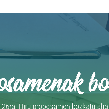
osamenak bo
 26ra. Hiru proposamen bozkatu ahal 