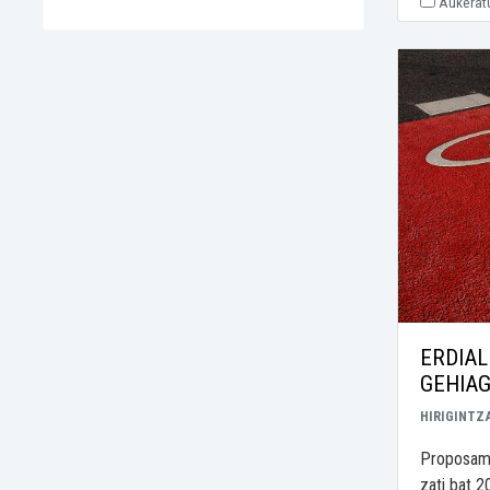
Aukerat
ERDIAL
GEHIA
HIRIGINTZ
Proposame
zati bat 2