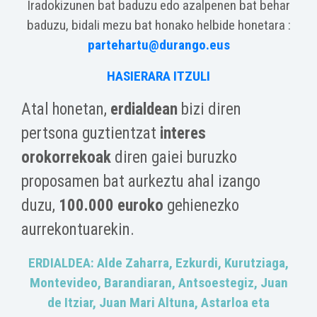
Iradokizunen bat baduzu edo azalpenen bat behar
baduzu, bidali mezu bat honako helbide honetara :
partehartu@durango.eus
HASIERARA ITZULI
Atal honetan,
erdialdean
bizi diren
pertsona guztientzat
interes
orokorrekoak
diren gaiei buruzko
proposamen bat aurkeztu ahal izango
duzu,
100.000 euroko
gehienezko
aurrekontuarekin.
ERDIALDEA: Alde Zaharra, Ezkurdi, Kurutziaga,
Montevideo, Barandiaran, Antsoestegiz, Juan
de Itziar, Juan Mari Altuna, Astarloa eta