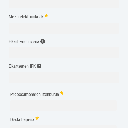
Mezu elektronikoak
Elkartearen izena
Elkartearen IFK
Proposamenaren izenburua
Deskribapena