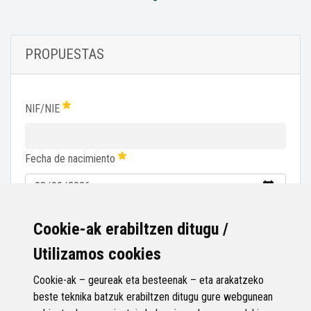
PROPUESTAS
NIF/NIE
Fecha de nacimiento
He leído y acepto el
aviso legal
y la
política de privacidad
.
Cookie-ak erabiltzen ditugu /
Utilizamos cookies
Confirmar
Cookie-ak – geureak eta besteenak – eta arakatzeko
beste teknika batzuk erabiltzen ditugu gure webgunean