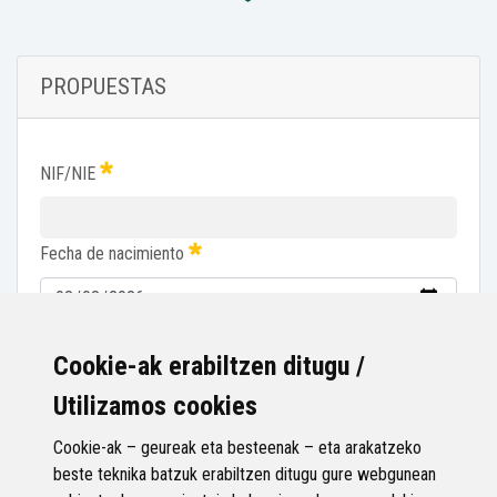
PROPUESTAS
NIF/NIE
Fecha de nacimiento
He leído y acepto el
aviso legal
y la
política de privacidad
.
Cookie-ak erabiltzen ditugu /
Utilizamos cookies
Confirmar
Cookie-ak – geureak eta besteenak – eta arakatzeko
beste teknika batzuk erabiltzen ditugu gure webgunean