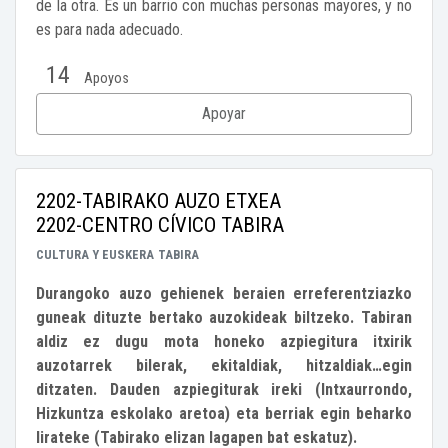
de la otra. Es un barrio con muchas personas mayores, y no
es para nada adecuado.
14
Apoyos
Apoyar
2202-TABIRAKO AUZO ETXEA
2202-CENTRO CÍVICO TABIRA
CULTURA Y EUSKERA
TABIRA
Durangoko auzo gehienek beraien erreferentziazko
guneak dituzte bertako auzokideak biltzeko. Tabiran
aldiz ez dugu mota honeko azpiegitura itxirik
auzotarrek bilerak, ekitaldiak, hitzaldiak…egin
ditzaten. Dauden azpiegiturak ireki (Intxaurrondo,
Hizkuntza eskolako aretoa) eta berriak egin beharko
lirateke (Tabirako elizan lagapen bat eskatuz).