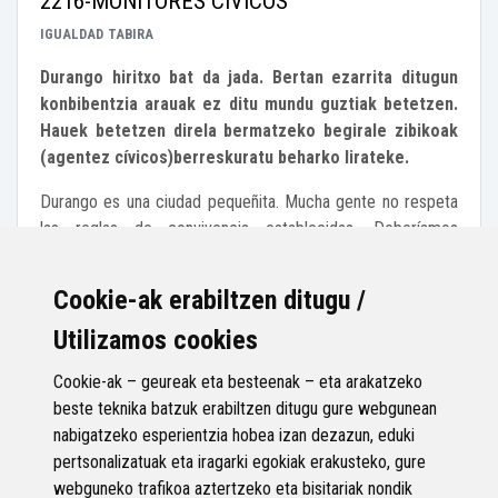
2216-MONITORES CÍVICOS
IGUALDAD
TABIRA
Durango hiritxo bat da jada. Bertan ezarrita ditugun
konbibentzia arauak ez ditu mundu guztiak betetzen.
Hauek betetzen direla bermatzeko begirale zibikoak
(agentez cívicos)berreskuratu beharko lirateke.
Durango es una ciudad pequeñita. Mucha gente no respeta
las reglas de convivencia establecidas. Deberíamos
recuperar la idea de poner monitores cívicos que velen por
el cumplimiento de las normas.
Cookie-ak erabiltzen ditugu /
10
Utilizamos cookies
Apoyos
Apoyar
Cookie-ak – geureak eta besteenak – eta arakatzeko
beste teknika batzuk erabiltzen ditugu gure webgunean
nabigatzeko esperientzia hobea izan dezazun, eduki
20 entradas
pertsonalizatuak eta iragarki egokiak erakusteko, gure
webguneko trafikoa aztertzeko eta bisitariak nondik