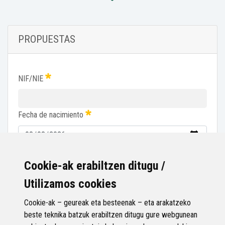
PROPUESTAS
NIF/NIE
Fecha de nacimiento
He leído y acepto el
aviso legal
y la
política de privacidad
.
Cookie-ak erabiltzen ditugu /
Utilizamos cookies
Confirmar
Cookie-ak – geureak eta besteenak – eta arakatzeko
beste teknika batzuk erabiltzen ditugu gure webgunean