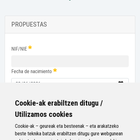
PROPUESTAS
NIF/NIE
Fecha de nacimiento
He leído y acepto el
aviso legal
y la
política de privacidad
.
Cookie-ak erabiltzen ditugu /
Utilizamos cookies
Confirmar
Cookie-ak – geureak eta besteenak – eta arakatzeko
beste teknika batzuk erabiltzen ditugu gure webgunean