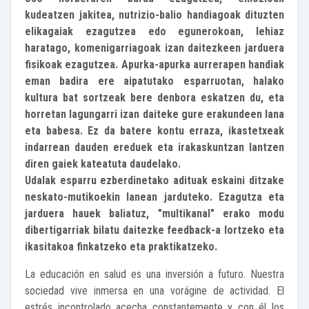
kudeatzen jakitea, nutrizio-balio handiagoak dituzten
elikagaiak ezagutzea edo egunerokoan, lehiaz
haratago, komenigarriagoak izan daitezkeen jarduera
fisikoak ezagutzea. Apurka-apurka aurrerapen handiak
eman badira ere aipatutako esparruotan, halako
kultura bat sortzeak bere denbora eskatzen du, eta
horretan lagungarri izan daiteke gure erakundeen lana
eta babesa. Ez da batere kontu erraza, ikastetxeak
indarrean dauden ereduek eta irakaskuntzan lantzen
diren gaiek kateatuta daudelako.
Udalak esparru ezberdinetako adituak eskaini ditzake
neskato-mutikoekin lanean jarduteko. Ezagutza eta
jarduera hauek baliatuz, "multikanal" erako modu
dibertigarriak bilatu daitezke feedback-a lortzeko eta
ikasitakoa finkatzeko eta praktikatzeko.
La educación en salud es una inversión a futuro. Nuestra
sociedad vive inmersa en una vorágine de actividad. El
estrés incontrolado acecha constantemente y con él los