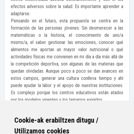
efectos adversos sobre la salud. Es importante aprender a
adaptarse.
Pensando en el futuro, esta propuesta se centra en la
formación de las personas jóvenes. Sin desmerecer a las
matemáticas o la historia, el conocimiento de uno/a
mismo/a, el saber gestionar las emociones, conocer qué
alimentos me aportan un mayor valor nutricional o qué
actividades físicas me convienen en mi día a día más allá de
la competición deportiva, son algunas de las materias que
quedan olvidadas. Aunque poco a poco se dan avances en
estos campos, generar una cultura conlleva tiempo y ahí
puede ayudar la labor y el apoyo de nuestras instituciones.
Es complejo porque los centros educativos están atados
por los modelos vigentes y los temarios exigidos.
El ayuntamiento podría proporcionar disponibilidad de
expertos en las distintas materias para trabajar con los
Cookie-ak erabiltzen ditugu /
niños y niñas y generar un contexto de actuación. Y con
esos conocimientos y actividades, se podrían buscar
Utilizamos cookies