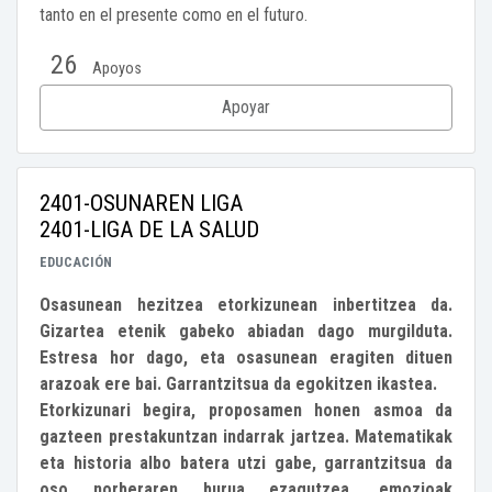
tanto en el presente como en el futuro.
26
Apoyos
Apoyar
2401-OSUNAREN LIGA
2401-LIGA DE LA SALUD
EDUCACIÓN
Osasunean hezitzea etorkizunean inbertitzea da.
Gizartea etenik gabeko abiadan dago murgilduta.
Estresa hor dago, eta osasunean eragiten dituen
arazoak ere bai. Garrantzitsua da egokitzen ikastea.
Etorkizunari begira, proposamen honen asmoa da
gazteen prestakuntzan indarrak jartzea. Matematikak
eta historia albo batera utzi gabe, garrantzitsua da
oso norberaren burua ezagutzea, emozioak