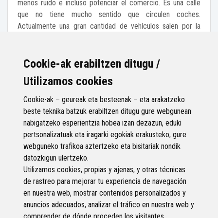
menos ruido e incluso potenciar el comercio. Es una calle
que no tiene mucho sentido que circulen coches.
Actualmente una gran cantidad de vehículos salen por la
calle Francisco Ibarra a la recta de Iurreta bien para ir hacia
Bilbao o hacia Donostia y , por otro lado, por Lehendakari
Aguirre. Como digo seria reducir de una manera
Cookie-ak erabiltzen ditugu /
considerable la contaminación acústica que actualmente
Utilizamos cookies
tiene.
Cookie-ak – geureak eta besteenak – eta arakatzeko
image.jpg (2,3 MB)
beste teknika batzuk erabiltzen ditugu gure webgunean
13
nabigatzeko esperientzia hobea izan dezazun, eduki
Apoyos
pertsonalizatuak eta iragarki egokiak erakusteko, gure
Apoyar
webguneko trafikoa aztertzeko eta bisitariak nondik
datozkigun ulertzeko.
Utilizamos cookies, propias y ajenas, y otras técnicas
de rastreo para mejorar tu experiencia de navegación
en nuestra web, mostrar contenidos personalizados y
anuncios adecuados, analizar el tráfico en nuestra web y
comprender de dónde proceden los visitantes.