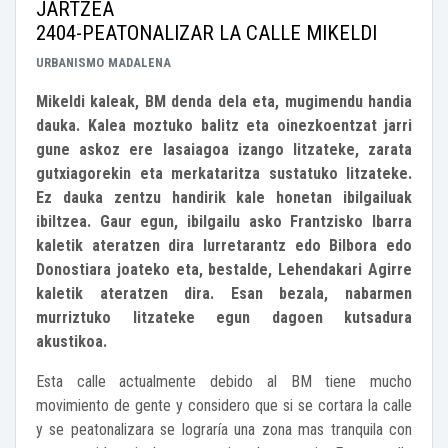
JARTZEA
2404-PEATONALIZAR LA CALLE MIKELDI
URBANISMO
MADALENA
Mikeldi kaleak, BM denda dela eta, mugimendu handia
dauka. Kalea moztuko balitz eta oinezkoentzat jarri
gune askoz ere lasaiagoa izango litzateke, zarata
gutxiagorekin eta merkataritza sustatuko litzateke.
Ez dauka zentzu handirik kale honetan ibilgailuak
ibiltzea. Gaur egun, ibilgailu asko Frantzisko Ibarra
kaletik ateratzen dira Iurretarantz edo Bilbora edo
Donostiara joateko eta, bestalde, Lehendakari Agirre
kaletik ateratzen dira. Esan bezala, nabarmen
murriztuko litzateke egun dagoen kutsadura
akustikoa.
Esta calle actualmente debido al BM tiene mucho
movimiento de gente y considero que si se cortara la calle
y se peatonalizara se lograría una zona mas tranquila con