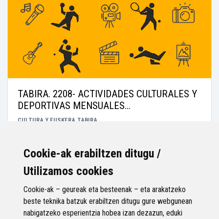
TABIRA. 2208- ACTIVIDADES CULTURALES Y
DEPORTIVAS MENSUALES...
CULTURA Y EUSKERA
TABIRA
Propuesta técnica: La idea de proyecto contempla el
fomento de actividades culturales y deportivas en Tabira
Cookie-ak erabiltzen ditugu /
con carácter mensual. Se...
Utilizamos cookies
Cookie-ak – geureak eta besteenak – eta arakatzeko
beste teknika batzuk erabiltzen ditugu gure webgunean
nabigatzeko esperientzia hobea izan dezazun, eduki
25.000€
Importe: