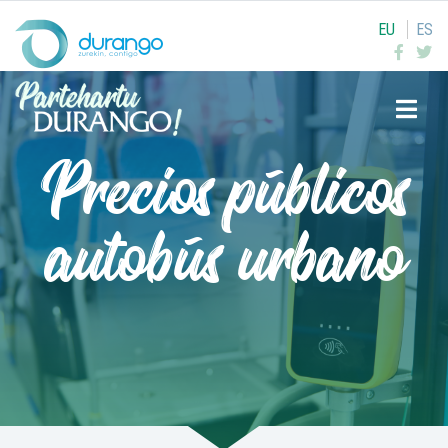
EU
ES
Buscar
Precios públicos
autobús urbano