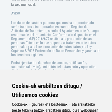
la web municipal.
AVISO
Los datos de carácter personal que nos ha proporcionado
serán tratados e incorporados en nuestro Registro de
Actividad de Tratamiento, siendo el Ayuntamiento de Durango
responsable del tratamiento. Conforme a lo dispuesto en el
Reglamento (UE) 2016/679 relativo a la protección de las
personas físicas en lo que respecta al tratamiento de datos
personales y a la libre circulación de estos datos y la Ley
Orgánica 3/2018 Protección de Datos Personales y garantía de
los derechos digitales.
Podrá ejercitar los derechos de acceso, rectificación,
supresión (al olvido), limitación del tratamiento y oposición
dirigiéndote a la Delegada de Protección de datos del
Ayuntamiento de Durango, con domicilio en Barrenkalea, 17 o
a través de la dirección dpo@durango.eus, acompañando
copia de tu DNI (Ley Orgánica 3/2018, de 5 de diciembre y
Cookie-ak erabiltzen ditugu /
RGPD).
Utilizamos cookies
Tus datos podrán ser tratados únicamente para la finnalidad de
aclarar dudas sobre el contenido de la exposición. Dichas
comunicaciones se efectuarán a través de correo electrónico.
Cookie-ak – geureak eta besteenak – eta arakatzeko
beste teknika batzuk erabiltzen ditugu gure webgunean