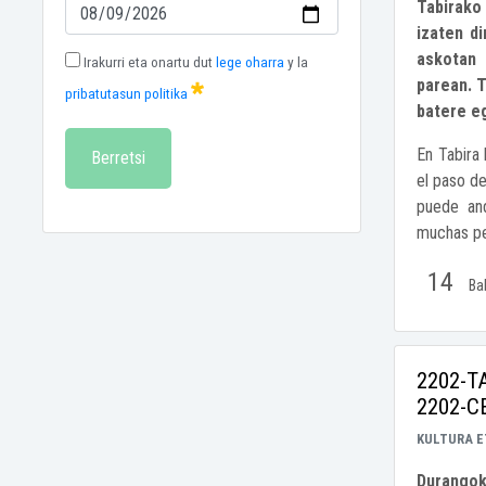
Tabirako
izaten di
askotan 
Irakurri eta onartu dut
lege oharra
y la
parean. T
pribatutasun politika
batere e
En Tabira 
Berretsi
el paso de
puede and
muchas pe
14
Ba
2202-T
2202-C
KULTURA E
Durangok