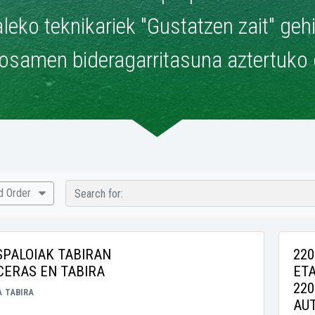
leko teknikariek "Gustatzen zait" geh
osamen bideragarritasuna aztertuko 
nd Order
SPALOIAK TABIRAN
220
CERAS EN TABIRA
ETA
220
A
TABIRA
AU