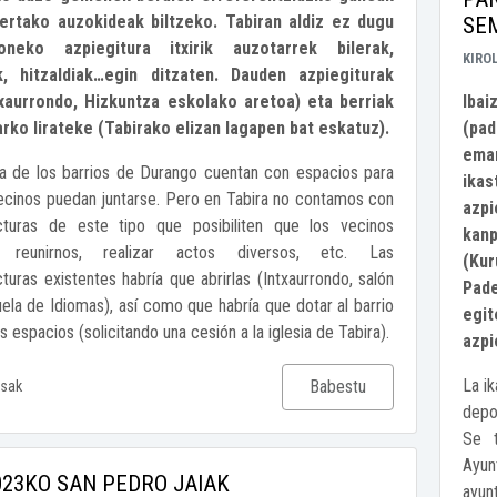
bertako auzokideak biltzeko. Tabiran aldiz ez dugu
SE
neko azpiegitura itxirik auzotarrek bilerak,
KIRO
ak, hitzaldiak…egin ditzaten. Dauden azpiegiturak
txaurrondo, Hizkuntza eskolako aretoa) eta berriak
Ibai
rko lirateke (Tabirako elizan lagapen bat eskatuz).
(pad
eman
a de los barrios de Durango cuentan con espacios para
ikas
ecinos puedan juntarse. Pero en Tabira no contamos con
azpi
ucturas de este tipo que posibiliten que los vecinos
kan
 reunirnos, realizar actos diversos, etc. Las
(Kur
cturas existentes habría que abrirlas (Intxaurrondo, salón
Pade
ela de Idiomas), así como que habría que dotar al barrio
egi
 espacios (solicitando una cesión a la iglesia de Tabira).
azpi
La i
Babestu
sak
depo
Se t
Ayun
023KO SAN PEDRO JAIAK
ayun