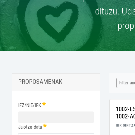
dituzu. Uda
prop
PROPOSAMENAK
Filter a
IFZ/NIE/IFK
1002-E
1002-A
HIRIGINTZ
Jaiotze-data