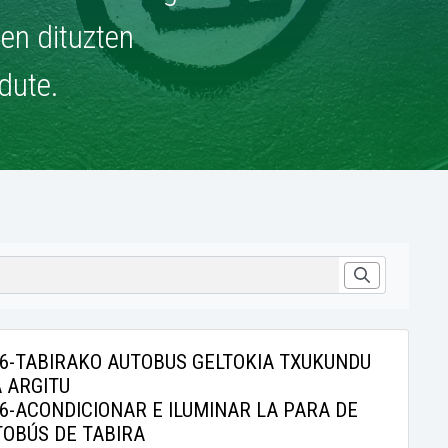
ien dituzten
dute.
6-TABIRAKO AUTOBUS GELTOKIA TXUKUNDU
 ARGITU
6-ACONDICIONAR E ILUMINAR LA PARA DE
TOBÚS DE TABIRA