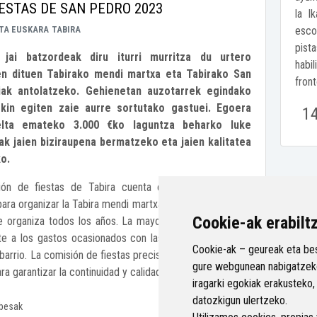
IESTAS DE SAN PEDRO 2023
la I
TA EUSKARA
TABIRA
escol
pist
 jai batzordeak diru iturri murritza du urtero
habil
en dituen Tabirako mendi martxa eta Tabirako San
front
iak antolatzeko. Gehienetan auzotarrek egindako
kin egiten zaie aurre sortutako gastuei. Egoera
1
elta emateko 3.000 €ko laguntza beharko luke
k jaien biziraupena bermatzeko eta jaien kalitatea
o.
ión de fiestas de Tabira cuenta con un presupuesto
ara organizar la Tabira mendi martxa y las fiestas de San
Cookie-ak erabilt
 organiza todos los años. La mayoría de las veces, se
te a los gastos ocasionados con las aportaciones de la
Cookie-ak – geureak eta bes
barrio. La comisión de fiestas precisaría de una ayuda de
gure webgunean nabigatzeko
ra garantizar la continuidad y calidad de las fiestas.
iragarki egokiak erakusteko,
datozkigun ulertzeko.
Babestu
besak