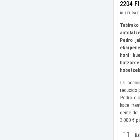
2204-F
KULTURA E
Tabirako
antolatz
Pedro ja
ekarpene
honi bu
batzordea
hobetzek
La comis
reducido p
Pedro que
hace fren
gente del 
3.000 € pa
11
Ba