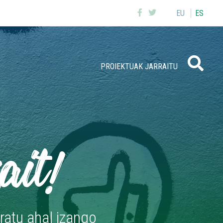
EU
ES
Buscar
PROIEKTUAK JARRAITU
ait!
ratu ahal izango