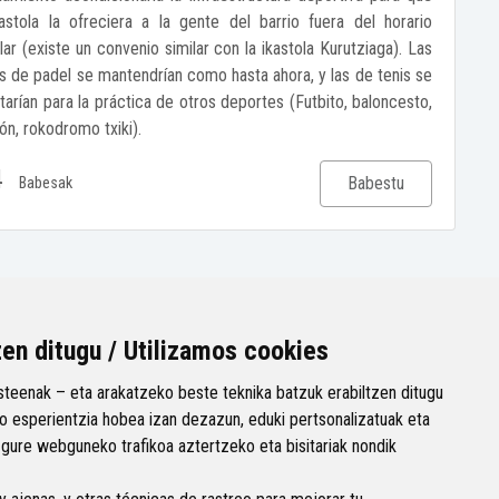
kastola la ofreciera a la gente del barrio fuera del horario
ar (existe un convenio similar con la ikastola Kurutziaga). Las
as de padel se mantendrían como hasta ahora, y las de tenis se
itarían para la práctica de otros deportes (Futbito, baloncesto,
ón, rokodromo txiki).
4
Babestu
Babesak
zen ditugu / Utilizamos cookies
teenak – eta arakatzeko beste teknika batzuk erabiltzen ditugu
 esperientzia hobea izan dezazun, eduki pertsonalizatuak eta
 gure webguneko trafikoa aztertzeko eta bisitariak nondik